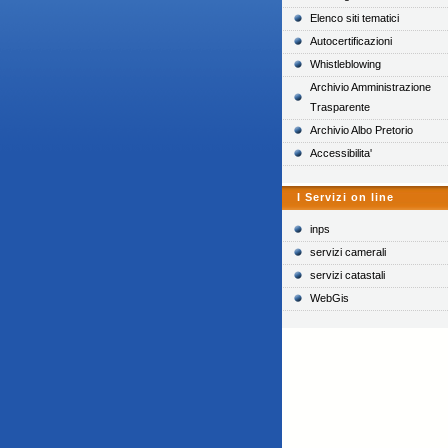
Elenco siti tematici
Autocertificazioni
Whistleblowing
Archivio Amministrazione
Trasparente
Archivio Albo Pretorio
Accessibilita'
I Servizi on line
inps
servizi camerali
servizi catastali
WebGis