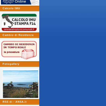
Calcolo IMU
Cambio di Residenza
Fotogallery
RSS di - ANSA.it