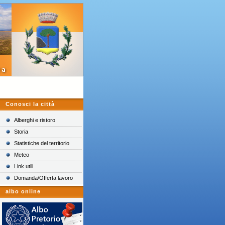
Conosci la città
Alberghi e ristoro
Storia
Statistiche del territorio
Meteo
Link utili
Domanda/Offerta lavoro
albo online