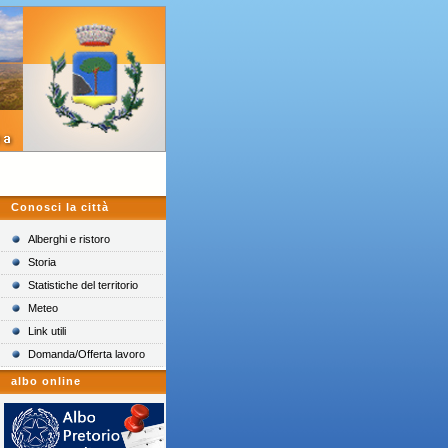
Conosci la città
Alberghi e ristoro
Storia
Statistiche del territorio
Meteo
Link utili
Domanda/Offerta lavoro
albo online