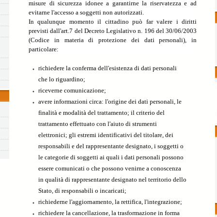
misure di sicurezza idonee a garantirne la riservatezza e ad
evitarne l'accesso a soggetti non autorizzati.
In qualunque momento il cittadino può far valere i diritti
previsti dall'art.7 del Decreto Legislativo n. 196 del 30/06/2003
(Codice in materia di protezione dei dati personali), in
particolare:
richiedere la conferma dell'esistenza di dati personali
che lo riguardino;
riceverne comunicazione;
avere informazioni circa: l'origine dei dati personali, le
finalità e modalità del trattamento; il criterio del
trattamento effettuato con l'aiuto di strumenti
elettronici; gli estremi identificativi del titolare, dei
responsabili e del rappresentante designato, i soggetti o
le categorie di soggetti ai quali i dati personali possono
essere comunicati o che possono venirne a conoscenza
in qualità di rappresentante designato nel territorio dello
Stato, di responsabili o incaricati;
richiederne l'aggiornamento, la rettifica, l'integrazione;
richiedere la cancellazione, la trasformazione in forma