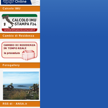
Calcolo IMU
Cambio di Residenza
Fotogallery
RSS di - ANSA.it