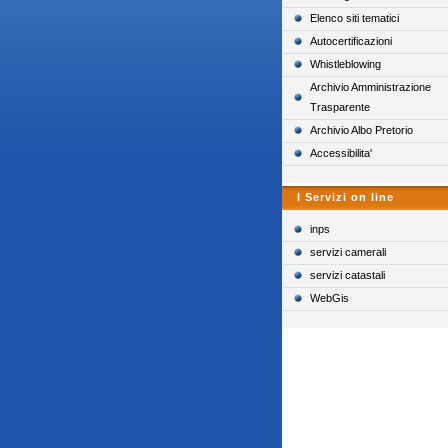
Elenco siti tematici
Autocertificazioni
Whistleblowing
Archivio Amministrazione
Trasparente
Archivio Albo Pretorio
Accessibilita'
I Servizi on line
inps
servizi camerali
servizi catastali
WebGis