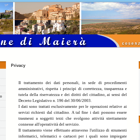
Privacy
Il trattamento dei dati personali, in sede di procedimenti
amministrativi, rispetta i principi di correttezza, trasparenza e
tutela della riservatezza e dei diritti del cittadino, ai sensi del
co
Decreto Legislativo n. 196 del 30/06/2003.
I dati sono trattati esclusivamente per le operazioni relative ai
servizi richiesti dal cittadino. A tal fine i dati possono essere
trasmessi a soggetti terzi che svolgono attività strettamente
connesse all'operatività del servizio.
Il trattamento viene effettuato attraverso l'utilizzo di strumenti
informatici, telematici o cartacei per i quali sono impiegate