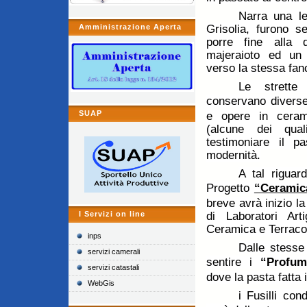
Narra una l
Amministrazione Aperta
Grisolia, furono s
porre fine alla 
majeraioto ed un 
verso la stessa fanc
Le strette
conservano diverse
SUAP
e opere in cerami
(alcune dei qual
testimoniare il p
modernità.
A tal riguar
Progetto
“Ceramic
breve avrà inizio l
I Servizi on line
di Laboratori Arti
Ceramica e Terracot
inps
Dalle stesse
servizi camerali
sentire i
“Profumi
servizi catastali
dove la pasta fatta 
WebGis
i Fusilli con