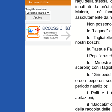
ragù della stessa
c
Accessibilità
innaffiati da un’o
Scegli la versione:
Maierà,
nè fa
assolutamente da n
Non possono 
le “Lagane” e
le Tagliatel
nostri boschi;
la Pasta e Fag
i Pepi “crusch
le Minestre
scarola) con i fagiol
le “Grispeddr
e con
peperoni sec
periodo natalizio);
i Polli e i C
abitazioni;
il “Baccalà” c
della raccolta delle