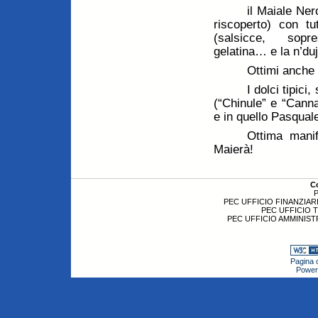
il Maiale Nero
riscoperto) con tu
(salsicce, sopre
gelatina… e la n’duj
Ottimi anche 
I dolci tipici
(“Chinule” e “Cannar
e in quello Pasquale
Ottima manif
Maierà!
C
P
PEC UFFICIO FINANZIARI
PEC UFFICIO 
PEC UFFICIO AMMINIST
Pagina c
Power