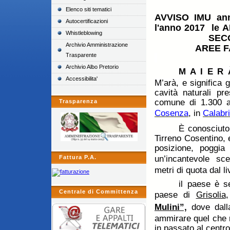
Elenco siti tematici
AVVISO IMU ann
Autocertificazioni
l'anno 2017 
Whistleblowing
SECONDE CA
Archivio Amministrazione
AREE FABBRIC
Trasparente
Archivio Albo Pretorio
M A I E R 
Accessibilita'
M’arà, e significa g
cavità naturali pres
comune di 1.300 
Trasparenza
Cosenza
, in
Calabr
È conosciuto
Tirreno Cosentino, 
posizione, poggia
Fattura P.A.
un’incantevole sce
metri di quota dal li
il paese è s
Centrale di Committenza
paese di
Grisolia
Mulini”,
dove dalla
ammirare quel che re
in passato al centr