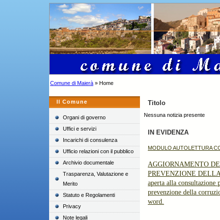
Comune di Maierà
» Home
Il Comune
Titolo
Nessuna notizia presente
Organi di governo
Uffici e servizi
IN EVIDENZA
Incarichi di consulenza
MODULO AUTOLETTURA CONTA
Ufficio relazioni con il pubblico
Archivio documentale
AGGIORNAMENTO DEL
PREVENZIONE DELLA C
Trasparenza, Valutazione e
aperta alla consultazione 
Merito
prevenzione della corruz
Statuto e Regolamenti
word.
Privacy
Note legali